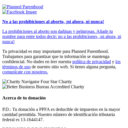
No a las prohibiciones al aborto, ¡ni ahora, ni nunca!
La prohibiciones al aborto son dañinas y peligrosas. Añade tu
nombre para entre todos decir: no a las prohibiciones, ¡ni ahora, ni
nunca!
Tu privacidad es muy importante para Planned Parenthood.
Trabajamos para garantizar que tu información se mantenga
confidencial. No dudes en leer nuestra
política de privacidad
y
los
términos de uso
de nuestro sitio web. Si tienes alguna pregunta,
comunícate con nosotros.
Acerca de tu donación
P.D.: Tu donación a PPFA es deducible de impuestos en la mayor
cantidad permitida. Nuestro número de identificación tributaria
federal es 13-1644147.